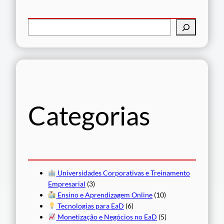
P
e
s
q
u
i
s
Categorias
a
r
Universidades Corporativas e Treinamento
Empresarial
(3)
Ensino e Aprendizagem Online
(10)
Tecnologias para EaD
(6)
Monetização e Negócios no EaD
(5)