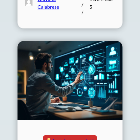
/
Calabrese
5
/