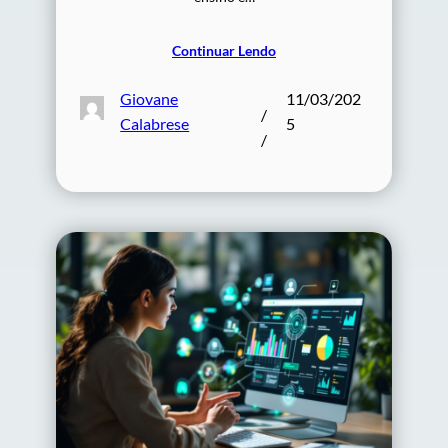
Continuar Lendo
Giovane
11/03/202
/
Calabrese
5
/