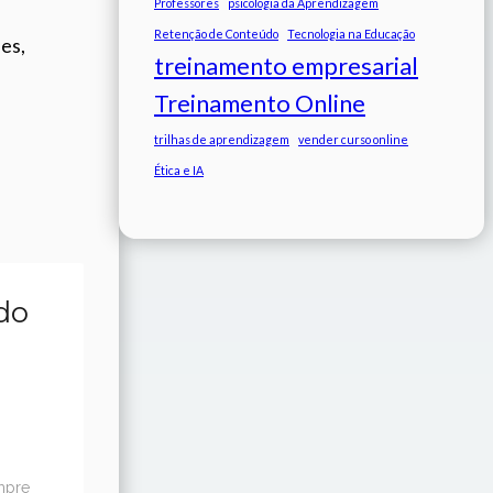
Professores
psicologia da Aprendizagem
Retenção de Conteúdo
Tecnologia na Educação
es,
treinamento empresarial
Treinamento Online
trilhas de aprendizagem
vender curso online
Ética e IA
do
mpre