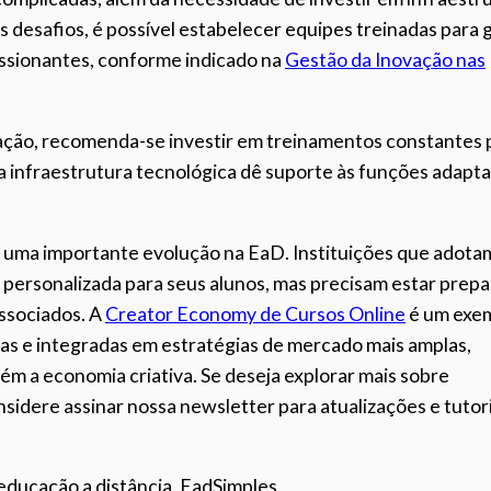
 desafios, é possível estabelecer equipes treinadas para 
essionantes, conforme indicado na
Gestão da Inovação nas
ação, recomenda-se investir em treinamentos constantes 
 infraestrutura tecnológica dê suporte às funções adapta
 uma importante evolução na EaD. Instituições que adota
 personalizada para seus alunos, mas precisam estar prep
ssociados. A
Creator Economy de Cursos Online
é um exe
s e integradas em estratégias de mercado mais amplas,
m a economia criativa. Se deseja explorar mais sobre
sidere assinar nossa newsletter para atualizações e tutori
educação a distância, EadSimples