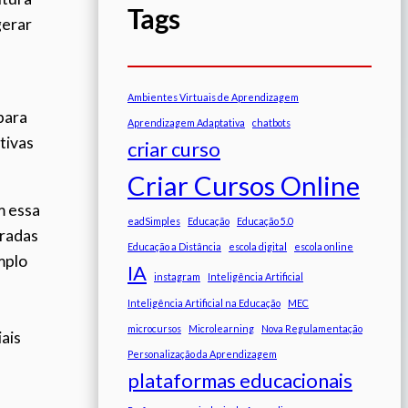
Tags
gerar
Ambientes Virtuais de Aprendizagem
para
Aprendizagem Adaptativa
chatbots
tivas
criar curso
Criar Cursos Online
m essa
eadSimples
Educação
Educação 5.0
aradas
Educação a Distância
escola digital
escola online
mplo
IA
instagram
Inteligência Artificial
Inteligência Artificial na Educação
MEC
microcursos
Microlearning
Nova Regulamentação
ais
Personalização da Aprendizagem
plataformas educacionais