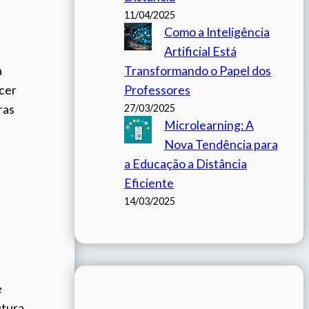
11/04/2025
Como a Inteligência
Artificial Está
a
Transformando o Papel dos
ecer
Professores
ras
27/03/2025
Microlearning: A
Nova Tendência para
a Educação a Distância
Eficiente
14/03/2025
e
utura