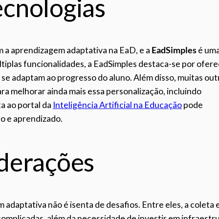
ecnologias
m a aprendizagem adaptativa na EaD, e a
EadSimples
é um
últiplas funcionalidades, a EadSimples destaca-se por ofer
se adaptam ao progresso do aluno. Além disso, muitas out
a melhorar ainda mais essa personalização, incluindo
ta ao portal da
Inteligência Artificial na Educação
pode
o e aprendizado.
iderações
daptativa não é isenta de desafios. Entre eles, a coleta 
complicadas, além da necessidade de investir em infraestr