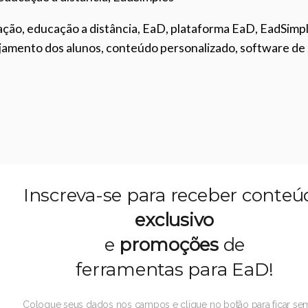
ção, educação a distância, EaD, plataforma EaD, EadSimpl
ajamento dos alunos, conteúdo personalizado, software de
Inscreva-se para receber conteú
exclusivo
e
promoções
de
ferramentas para EaD!
Coloque seus dados nos campos e clique no botão para ficar se