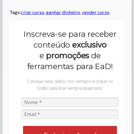
Tags:
criar curso
, 
ganhar dinheiro
, 
vender curso
Inscreva-se para receber
conteúdo
exclusivo
e
promoções
de
ferramentas para EaD!
Coloque seus dados nos campos e clique no
botão para ficar sempre atualizado!