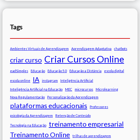
Tags
Ambientes Virtuais de Aprendizagem
Aprendizagem Adaptativa
chatbots
Criar Cursos Online
criar curso
eadSimples
Educação
Educação 5.0
Educação a Distância
escola digital
IA
escola online
instagram
Inteligência Artificial
Inteligência Artificial na Educação
MEC
microcursos
Microlearning
Nova Regulamentação
Personalização da Aprendizagem
plataformas educacionais
Professores
psicologia da Aprendizagem
Retenção de Conteúdo
treinamento empresarial
Tecnologia na Educação
Treinamento Online
trilhas de aprendizagem